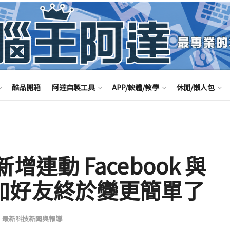
酷品開箱
阿達自製工具
APP/軟體/教學
休閒/懶人包
h 新增連動 Facebook 與
功能 加好友終於變更簡單了
,
最新科技新聞與報導