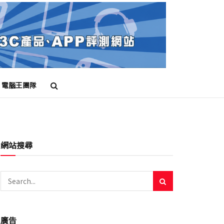
電腦王團隊
網站搜尋
廣告