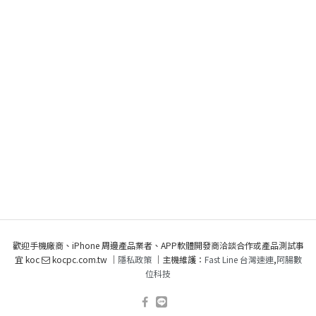
歡迎手機廠商、iPhone 周邊產品業者、APP軟體開發商洽談合作或產品測試事
宜 koc
kocpc.com.tw ｜
隱私政策
｜主機維護：
Fast Line 台灣速連
,
阿腸數
位科技