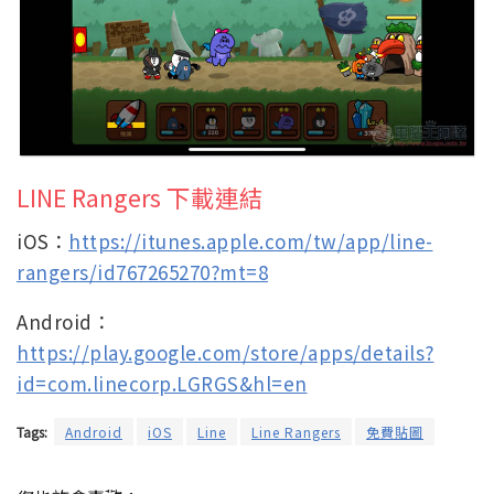
LINE Rangers 下載連結
iOS：
https://itunes.apple.com/tw/app/line-
rangers/id767265270?mt=8
Android：
https://play.google.com/store/apps/details?
id=com.linecorp.LGRGS&hl=en
Tags:
Android
iOS
Line
Line Rangers
免費貼圖