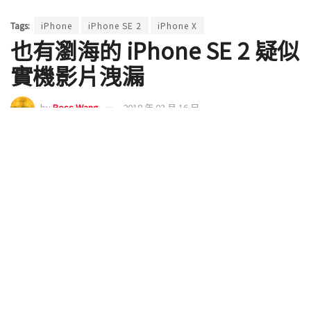
Tags:
iPhone
iPhone SE 2
iPhone X
也有瀏海的 iPhone SE 2 疑似
實機影片洩漏
by
Ross Wang
2018 年 03 月 16 日
自 iPhone X 推出之後，市場也盛傳小一號的 iPhone
SE 2 （
SE X
）很可能將會承襲蘋果智慧型手機的最新
設計語言，將搭載瀏海的全螢幕以及最新的操作介
面，都帶至更小尺寸的手機之上。而現在，居然也有
疑似洩漏影片在網路上釋出。