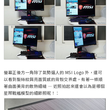
螢幕正後方一角除了氣勢逼人的 MSI Logo 外，還可
以看到髮絲紋與亮面質感的背殼交界處，有著一條順
著曲面美背的散熱細縫 — 近照拍起來還會以為是哪個
星際戰艦模型的細節照呢！：