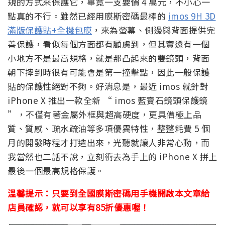
規的方式來保護它，畢竟一支要價 4 萬元，不小心一
點真的不行。雖然已經用膜斯密碼最棒的
imos 9H 3D
滿版保護貼+全機包膜
，來為螢幕、側邊與背面提供完
善保護，看似每個方面都有顧慮到，但其實還有一個
小地方不是最高規格，就是那凸起來的雙鏡頭，背面
朝下摔到時很有可能會是第一撞擊點，因此一般保護
貼的保護性絕對不夠。好消息是，最近 imos 就針對
iPhone X 推出一款全新 “ imos 藍寶石鏡頭保護鏡
”，不僅有著金屬外框與超高硬度，更具備極上品
質、質感、疏水疏油等多項優異特性，整整耗費 5 個
月的開發時程才打造出來，光聽就讓人非常心動，而
我當然也二話不說，立刻衝去為手上的 iPhone X 拼上
最後一個最高規格保護。
溫馨提示：只要到全國膜斯密碼用手機開啟本文章給
店員確認，就可以享有85折優惠喔！