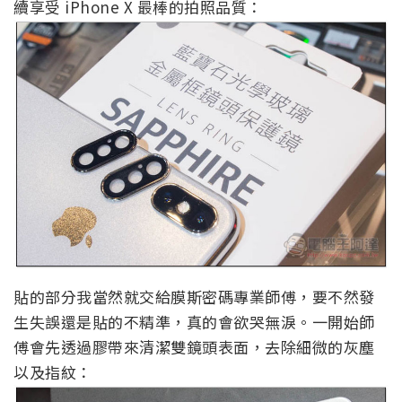
續享受 iPhone X 最棒的拍照品質：
貼的部分我當然就交給膜斯密碼專業師傅，要不然發
生失誤還是貼的不精準，真的會欲哭無淚。一開始師
傅會先透過膠帶來清潔雙鏡頭表面，去除細微的灰塵
以及指紋：