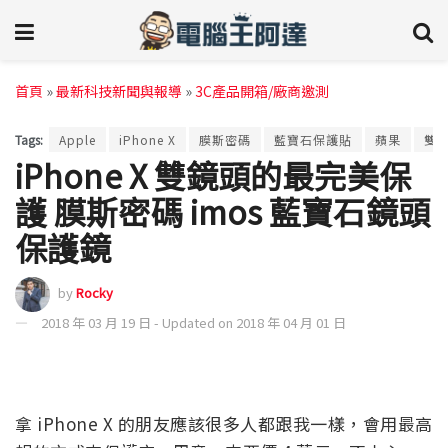
首頁
»
最新科技新聞與報導
»
3C產品開箱/廠商邀測
Tags:
Apple
iPhone X
膜斯密碼
藍寶石保護貼
蘋果
雙
iPhone X 雙鏡頭的最完美保
護 膜斯密碼 imos 藍寶石鏡頭
保護鏡
by
Rocky
2018 年 03 月 19 日 - Updated on 2018 年 04 月 01 日
拿 iPhone X 的朋友應該很多人都跟我一樣，會用最高