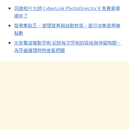
訊連相片大師 CyberLink PhotoDirector 8 免費豪華
版來了
發票集點王 – 管理發票與自動對獎，還可收集發票賺
點數
米家聲波電動牙刷 記錄每次牙刷的區域與停留時間，
為牙齒護理時時查看把關