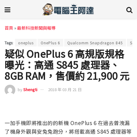
首頁
»
最新科技新聞與報導
Tags:
oneplus
OnePlus 6
Qualcomm Snapdragon 845
Sn
疑似 OnePlus 6 高規版規格
曝光：高通 S845 處理器、
8GB RAM，售價約 21,900 元
by
Shengti
2018 年 03 月 21 日
一加手機即將推出的的新機 OnePlus 6 在過去曾洩漏
了機身外觀與安兔兔跑分，將搭載高通 S845 處理器等