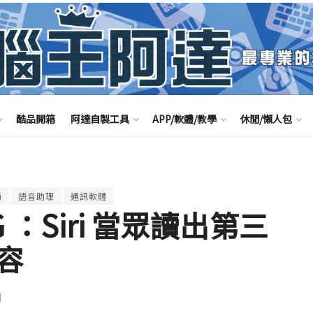
酷品開箱
阿達自製工具
APP/軟體/教學
休閒/懶人包
i
語音助理
通訊軟體
UG ：Siri 當眾讀出第三
容
聞