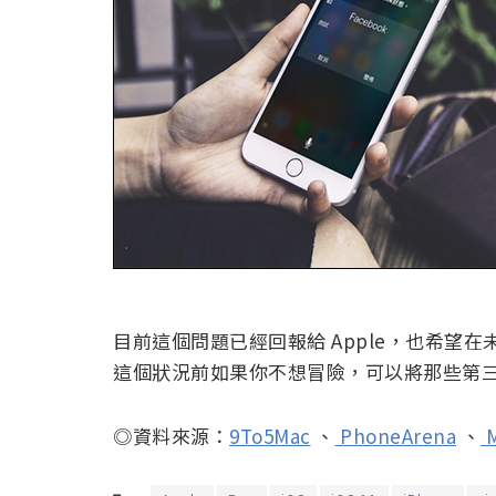
目前這個問題已經回報給 Apple，也希望在
這個狀況前如果你不想冒險，可以將那些第
◎資料來源：
9To5Mac
、
PhoneArena
、
M