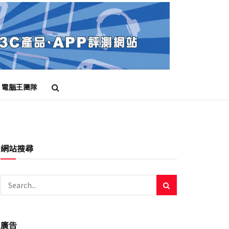
電腦王團隊
網站搜尋
廣告