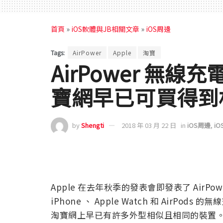
首頁
»
iOS軟體與JB相關文章
»
iOS周邊
Tags:
AirPower
Apple
淘寶
AirPower 無
寶網早已可買得到
by
Shengti
2018 年 03 月 22 日
in
iOS周邊
,
i
Apple 在去年秋季的發表會即發表了 Air
iPhone 、 Apple Watch 和 Air
淘寶網上早已有許多外型相似且相同的裝置