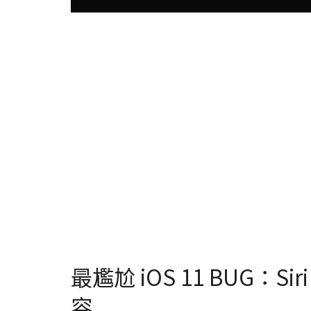
最尷尬 iOS 11 BUG：
容