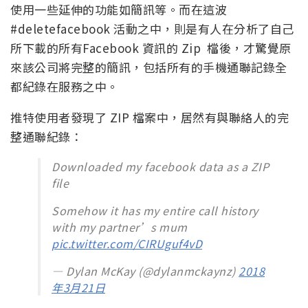
使用一些延伸的功能如簡訊等。而在這波
#deletefacebook 活動之中，則是有人在分析了自己
所下載的所有Facebook 資訊的 Zip 檔後，才驚覺原
來該公司將完整的簡訊，包括所有的手機通聯記錄全
都紀錄在服務之中。
推特使用者發現了 ZIP 檔案中，居然有與聯絡人的完
整通聯紀錄：
Downloaded my facebook data as a ZIP
file
Somehow it has my entire call history
with my partner’s mum
pic.twitter.com/CIRUguf4vD
— Dylan McKay (@dylanmckaynz)
2018
年3月21日