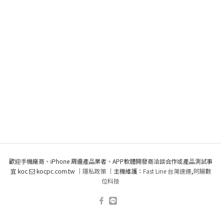
歡迎手機廠商、iPhone 周邊產品業者、APP軟體開發商洽談合作或產品測試事
宜 koc
kocpc.com.tw ｜
隱私政策
｜主機維護：
Fast Line 台灣速連
,
阿腸數
位科技