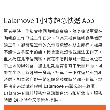
Lalamove 1小時 超急快遞 App
筆者平時工作都會找個咖啡廳寫稿，隨身攜帶筆電在
咖啡廳工作已成工作日常，但某天抵達咖啡廳準備開
始工作，卻發現筆電的充電器遺留在朋友那裡，如果
不趕快去拿回來的話，待會筆電沒電就無法工作了。
但人為在北市信義區，實在不想刻意跑一趟朋友位在
中正區的辦公室，加上近期經常會有午後雷陣雨，可
能在半路上就淋得一身濕，計算了一下往返的車資和
時間，如果親自跑一趟無論金錢或時間都不划算，於
是決定來試試看呼叫
Lalamove
來幫我跑一趟囉！
Lalamove 目前服務地區涵蓋台北市和新北市，服務
時間 24 小時全天候皆有提供。