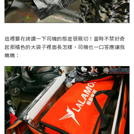
這裡要在誇讚一下司機的態度很親切！當時不禁好奇
起那橘色的大袋子裡面長怎樣，司機也一口答應讓我
瞧瞧：