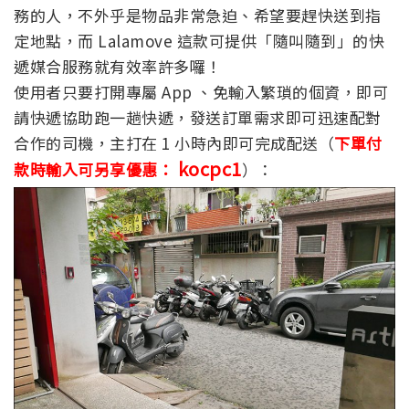
務的人，不外乎是物品非常急迫、希望要趕快送到指
定地點，而 Lalamove 這款可提供「隨叫隨到」的快
遞媒合服務就有效率許多囉！
使用者只要打開專屬 App 、免輸入繁瑣的個資，即可
請快遞協助跑一趟快遞，發送訂單需求即可迅速配對
合作的司機，主打在 1 小時內即可完成配送（
下單付
kocpc1
款時輸入可另享優惠：
）：