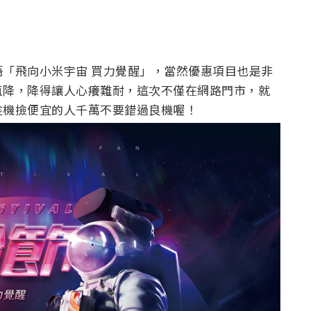
「飛向小米宇宙 買力覺醒」，當然優惠項目也是非
直降，降得讓人心癢難耐，這次不僅在網路門市，就
趁機撿便宜的人千萬不要錯過良機喔！