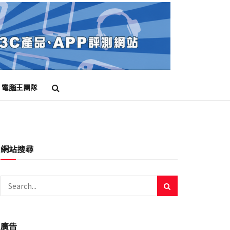
電腦王團隊
網站搜尋
廣告