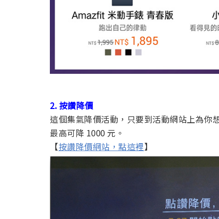
2. 按讚降價
這個集氣降價活動，只要到活動網站上為你
最高可降 1000 元。
【
按讚降價網站，點這裡
】