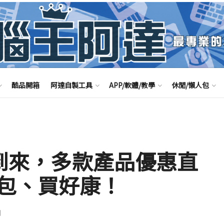
酷品開箱
阿達自製工具
APP/軟體/教學
休閒/懶人包
即將到來，多款產品優惠直
包、買好康！
聞