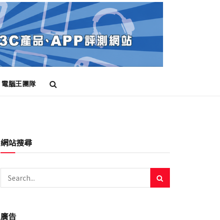
電腦王團隊
網站搜尋
廣告