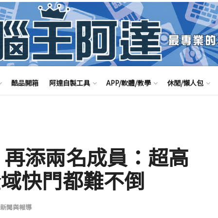
酷品開箱
阿達自製工具
APP/軟體/教學
休閒/懶人包
元件 再添兩名成員：超高
與全域快門都難不倒
新聞與報導