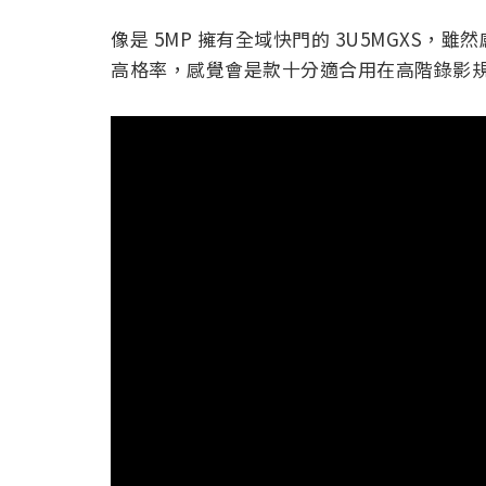
像是 5MP 擁有全域快門的 3U5MGXS，雖然
高格率，感覺會是款十分適合用在高階錄影