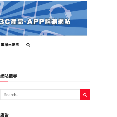
電腦王團隊
網站搜尋
廣告