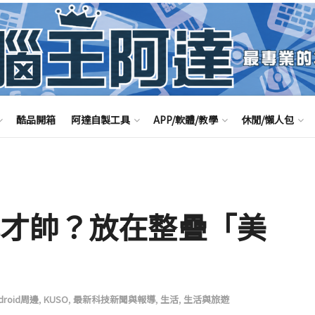
酷品開箱
阿達自製工具
APP/軟體/教學
休閒/懶人包
充才帥？放在整疊「美
droid周邊
,
KUSO
,
最新科技新聞與報導
,
生活
,
生活與旅遊