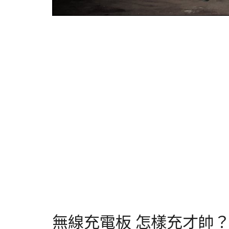
無線充電板 怎樣充才帥