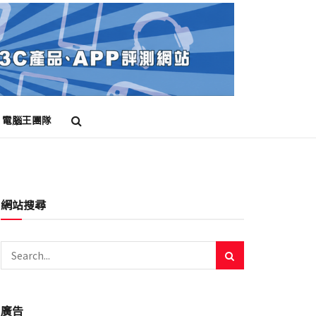
電腦王團隊
網站搜尋
廣告