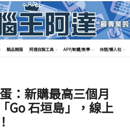
酷品開箱
阿達自製工具
APP/軟體/教學
休閒/懶人包
 進化彩蛋：新購最高三個月
「Go 石垣島」，線上
！