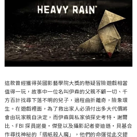
這款曾經獲得英國影藝學院大獎的懸疑冒險遊戲相當
值得一玩，故事中一位名叫伊森的父親不顧一切、千
方百計找尋下落不明的兒子，過程曲折離奇，險象環
生。在遊戲裡面，為了救出家人必須付出多大代價將
會由玩家親自決定，而伊森與私家偵探史考特‧謝爾
比、FBI 探員諾曼‧傑登以及攝影記者麥迪遜‧貝基合
作尋找神秘的「摺紙殺人魔」，他們的命運從此交錯