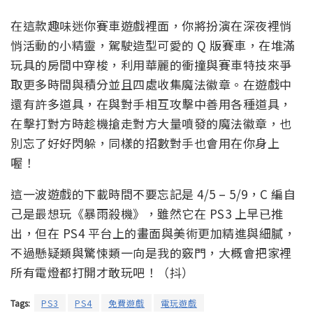
在這款趣味迷你賽車遊戲裡面，你將扮演在深夜裡悄
悄活動的小精靈，駕駛造型可愛的 Q 版賽車，在堆滿
玩具的房間中穿梭，利用華麗的衝撞與賽車特技來爭
取更多時間與積分並且四處收集魔法徽章。在遊戲中
還有許多道具，在與對手相互攻擊中善用各種道具，
在擊打對方時趁機搶走對方大量噴發的魔法徽章，也
別忘了好好閃躲，同樣的招數對手也會用在你身上
喔！
這一波遊戲的下載時間不要忘記是 4/5 – 5/9，C 編自
己是最想玩《暴雨殺機》，雖然它在 PS3 上早已推
出，但在 PS4 平台上的畫面與美術更加精進與細膩，
不過懸疑類與驚悚類一向是我的竅門，大概會把家裡
所有電燈都打開才敢玩吧！（抖）
Tags:
PS3
PS4
免費遊戲
電玩遊戲