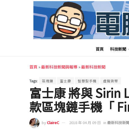
首頁
科技新聞
首頁
»
最新科技新聞與報導
»
最新科技新聞
Tags:
區塊鏈
富士康
智慧型手機
虛擬貨幣
富士康 將與 Siri
款區塊鏈手機「 Fin
by
ClaireC
2018 年 04 月 09 日
in
最新科技新