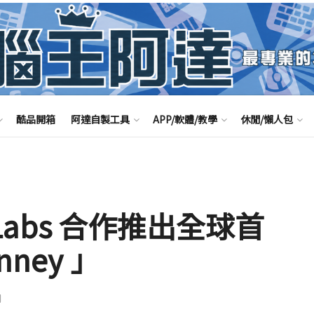
酷品開箱
阿達自製工具
APP/軟體/教學
休閒/懶人包
n Labs 合作推出全球首
ney 」
聞