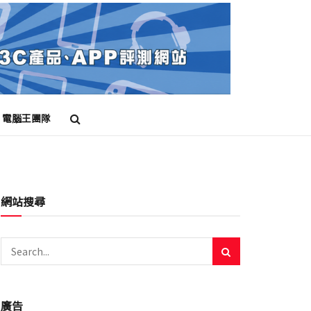
電腦王團隊
網站搜尋
廣告