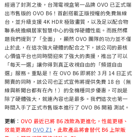
經過了封測之後，台灣電視盒第一品牌 OVO 已正式端
出市售版的 OVO B6！首創搭載正版授權的免費無線
台，並升級支援 4K HDR 極致畫質，以及足以配合物
聯系統擔綱居家智慧中心的強悍硬體性能。而既然標
題我們提到了「全面」，顯然 OVO 團隊的功力並不僅
止於此，在這次強大硬體的配合之下，該公司的最核
心價值平台也同時間迎來了強大的奧援，推出了可以
「每天一選」讓你得到真正收視自由的「頻道自由
選」服務。重點是！在 OVO B6 即將於 3 月 14 日正式
開賣的同時，該公司也正式宣佈將提供免費 18 台（無
線與新聞台都有在內！）的全機種同步優惠，可說是
除了硬體強大，就連內容也是最多。我們這次也第一
時間入手了正式市售版本進行了 OVO B6 開箱 測試。
更新
：
OVO 最近已將 B6 改款為更進化，性能更穩、
效能更高的
OVO Z1
，此款產品將會替代 B6 上架販