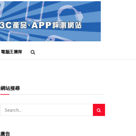
電腦王團隊
網站搜尋
廣告