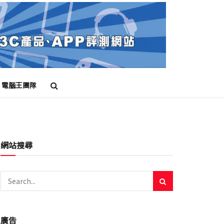
電腦王團隊
網站搜尋
廣告