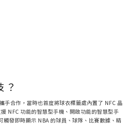
技 ？
BA 攜手合作，當時也首度將球衣標籤處內置了 NFC 晶
拿起支援 NFC 功能的智慧型手機、開啟功能的智慧型手
可觸發即時顯示 NBA 的球員、球隊、比賽數據、精
：