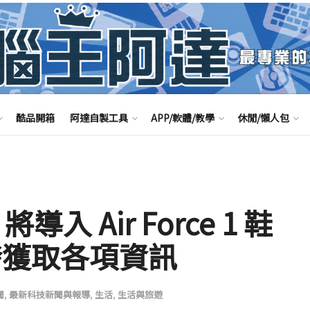
酷品開箱
阿達自製工具
APP/軟體/教學
休閒/懶人包
 將導入 Air Force 1 鞋
即發獲取各項資訊
聞
,
最新科技新聞與報導
,
生活
,
生活與旅遊