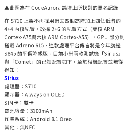
▲此圖為在 CodeAurora 論壇上所找到的更名記錄
在 S710 上將不再採用過去四個高階加上四個低階的
4+4 內核配置，改採 2+6 的配置方式（雙核 ARM
Cortex-A75與六核 ARM Cortex-A55），GPU 部分則
搭載 Adreno 615，這款處理平台傳言將是今年旗艦
S845 的平價降級版。目前小米兩款測試機「Sirius」
與「Comet」的已知配置如下，至於相機配置並無從
得知：
Sirius
處理器：S710
顯示器：Always on OLED
SIM卡：雙卡
電池容量：3100mAh
作業系統：Android 8.1 Oreo
其他：無NFC