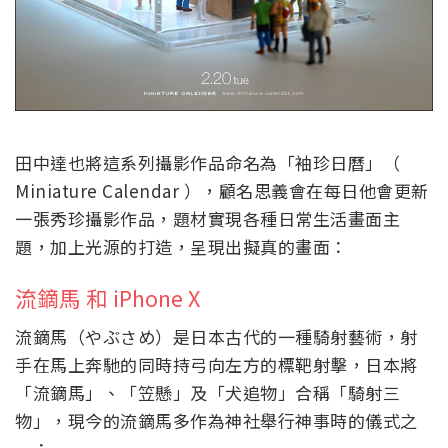
田中達也將這系列攝影作品命名為「袖珍日曆」（
Miniature Calendar ），顧名思義會在每日他會更新
一張秀珍攝影作品，題材實現各種日常生活畫面主
題，加上光源的打造，呈現出擬真的畫面：
流鏑馬 和 iPhone X
流鏑馬（やぶさめ）是日本古代的一種騎射藝術，射
手在馬上奔馳的同時持弓向左方的標靶射擊，日本將
「流鏑馬」、「笠懸」及「犬追物」合稱「騎射三
物」，現今的流鏑馬多作為神社舉行神事時的儀式之