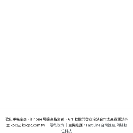
歡迎手機廠商、iPhone 周邊產品業者、APP軟體開發商洽談合作或產品測試事
宜 koc
kocpc.com.tw ｜
隱私政策
｜主機維護：
Fast Line 台灣速連
,
阿腸數
位科技