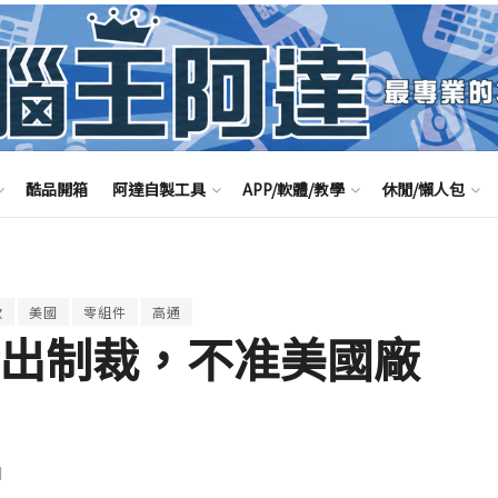
酷品開箱
阿達自製工具
APP/軟體/教學
休閒/懶人包
軟
美國
零組件
高通
 發出制裁，不准美國廠
聞