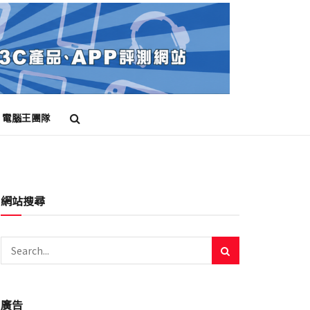
電腦王團隊
網站搜尋
廣告