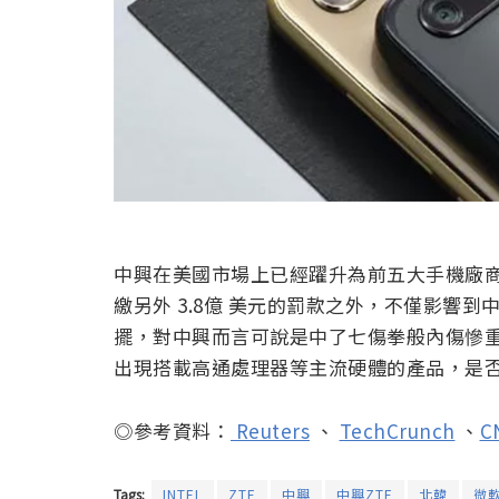
中興在美國市場上已經躍升為前五大手機廠
繳另外 3.8億 美元的罰款之外，不僅影響
擺，對中興而言可說是中了七傷拳般內傷慘
出現搭載高通處理器等主流硬體的產品，是
◎參考資料：
Reuters
、
TechCrunch
、
C
Tags:
INTEL
ZTE
中興
中興ZTE
北韓
微