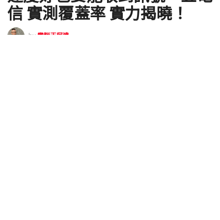
信 實測覆蓋率 實力揭曉！
by
電腦王阿達
2018 年 04 月 16 日 - Updated on 2018 年 04 月 27 日
許多人到了要選擇電信公司的時候，雖有申請試用的
機會，但大多只能在生活圈之內測試，或者即便安排
到時間出遊，卻很難能夠同時比較「多家電信業者」
在「多個地點」的表現，終究還是只能粗淺的試試就
決定。其實這樣的問題的答案其實就連阿達自己本身
都還是會有些好奇。畢竟城市蛋黃區要建構好的網路
建設理論上並不太難（收訊很難有什麼大問題，除非
真的是塞車塞爆，不然大多都是網速的比拼而已），
但若是說到比較偏郊區，卻又是旅遊熱門景點的蛋白