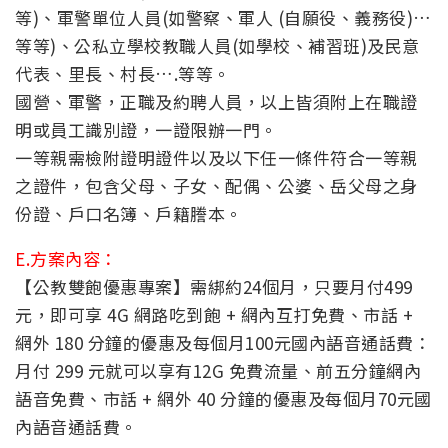
等)、軍警單位人員(如警察、軍人 (自願役、義務役)…
等等)、公私立學校教職人員(如學校、補習班)及民意
代表、里長、村長….等等。
國營、軍警，正職及約聘人員，以上皆須附上在職證
明或員工識別證，一證限辦一門。
一等親需檢附證明證件以及以下任一條件符合一等親
之證件，包含父母、子女、配偶、公婆、岳父母之身
份證、戶口名簿、戶籍謄本。
E.方案內容：
【公教雙飽優惠專案】需綁約24個月，只要月付499
元，即可享 4G 網路吃到飽 + 網內互打免費、市話 +
網外 180 分鐘的優惠及每個月100元國內語音通話費：
月付 299 元就可以享有12G 免費流量、前五分鐘網內
語音免費、市話 + 網外 40 分鐘的優惠及每個月70元國
內語音通話費。