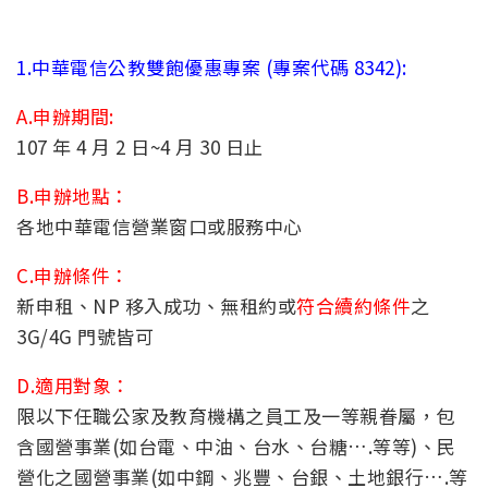
1.中華電信公教雙飽優惠專案 (專案代碼 8342):
A.申辦期間:
107 年 4 月 2 日~4 月 30 日止
B.申辦地點：
各地中華電信營業窗口或服務中心
C.申辦條件：
新申租、NP 移入成功、無租約或
符合續約條件
之
3G/4G 門號皆可
D.適用對象：
限以下任職公家及教育機構之員工及一等親眷屬，包
含國營事業(如台電、中油、台水、台糖….等等)、民
營化之國營事業(如中鋼、兆豐、台銀、土地銀行….等