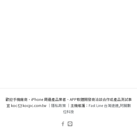
歡迎手機廠商、iPhone 周邊產品業者、APP軟體開發商洽談合作或產品測試事
宜 koc
kocpc.com.tw ｜
隱私政策
｜主機維護：
Fast Line 台灣速連
,
阿腸數
位科技