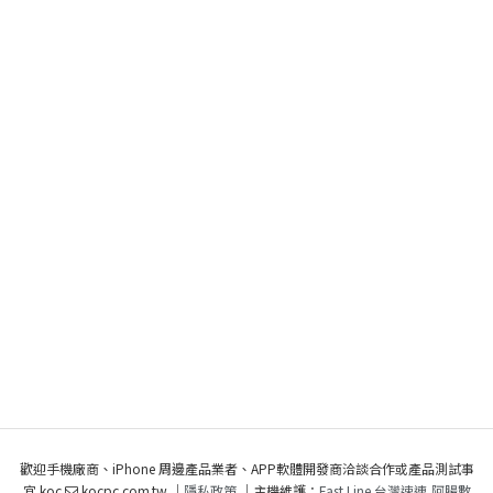
歡迎手機廠商、iPhone 周邊產品業者、APP軟體開發商洽談合作或產品測試事
宜 koc
kocpc.com.tw ｜
隱私政策
｜主機維護：
Fast Line 台灣速連
,
阿腸數