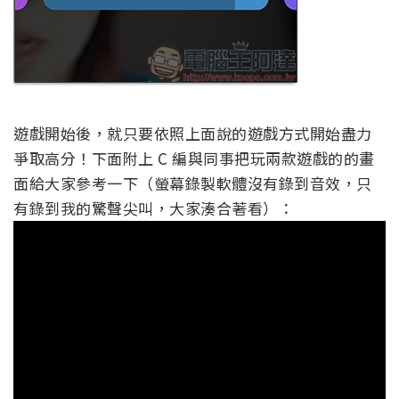
遊戲開始後，就只要依照上面說的遊戲方式開始盡力
爭取高分！下面附上 C 編與同事把玩兩款遊戲的的畫
面給大家參考一下（螢幕錄製軟體沒有錄到音效，只
有錄到我的驚聲尖叫，大家湊合著看）：