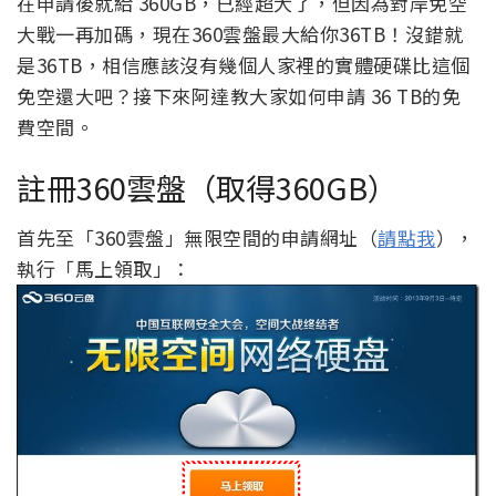
在申請後就給 360GB，已經超大了，但因為對岸免空
大戰一再加碼，現在360雲盤最大給你36TB！沒錯就
是36TB，相信應該沒有幾個人家裡的實體硬碟比這個
免空還大吧？接下來阿達教大家如何申請 36 TB的免
費空間。
註冊360雲盤（取得360GB）
首先至「360雲盤」無限空間的申請網址（
請點我
），
執行「馬上領取」：