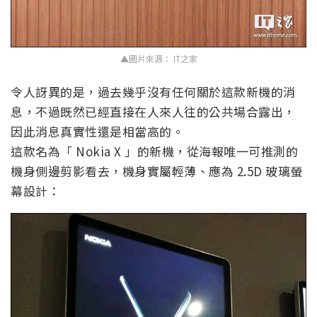
▲圖片來源： IT之家
令人訝異的是，過去幾乎沒有任何關於這款新機的消
息，不過既然已經直接在人來人往的公共場合露出，
因此消息真實性還是相當高的。
這款名為「 Nokia X 」的新機，從海報唯一可推測的
機身側邊剪影看去，機身實屬輕薄、應為 2.5D 玻璃螢
幕設計：