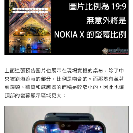
上面這張預告圖片也展示在現場實機的桌布，除了中
央被劉海遮蔽的部分，比例是吻合的。而那塊有藏著
前鏡頭、聽筒和感應器的面積是較窄小的，因此也讓
頂部的螢幕顯示區域更大：