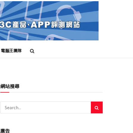
電腦王團隊
網站搜尋
廣告