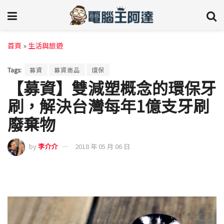
首頁
»
生活與旅遊
Tags:
募資
募資商品
環保
【募資】雙減塑概念的環保牙
刷，解決台灣每年1億支牙刷
廢棄物
by
李介介
2018 年 05 月 06 日