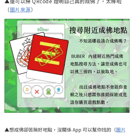
▲還可以掃 QRcode 證明自己真的成佛了，太棒啦
（
圖片來源
）
▲想成佛卻苦無好地點，沒關係 App 可以幫你找的（
圖片