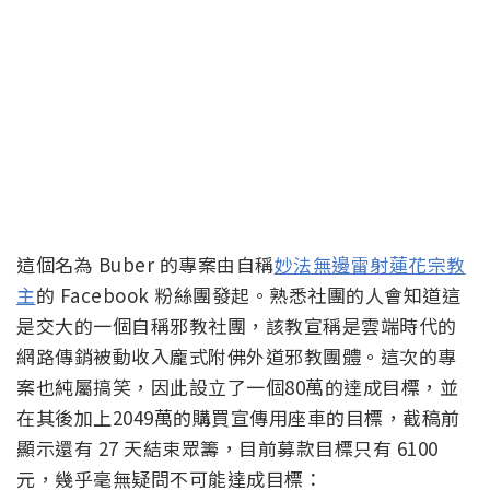
這個名為 Buber 的專案由自稱
妙法無邊雷射蓮花宗教
主
的 Facebook 粉絲團發起。熟悉社團的人會知道這
是交大的一個自稱邪教社團，該教宣稱是雲端時代的
網路傳銷被動收入龐式附佛外道邪教團體。這次的專
案也純屬搞笑，因此設立了一個80萬的達成目標，並
在其後加上2049萬的購買宣傳用座車的目標，截稿前
顯示還有 27 天結束眾籌，目前募款目標只有 6100
元，幾乎毫無疑問不可能達成目標：