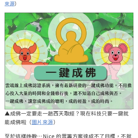
來源
）
▲成佛一定要走一趟西天取經？現在科技只要一鍵就
能成佛啦（
圖片來源
）
至於這樣
詐欺
…Nice 的眾籌方案達成不了目標，不就