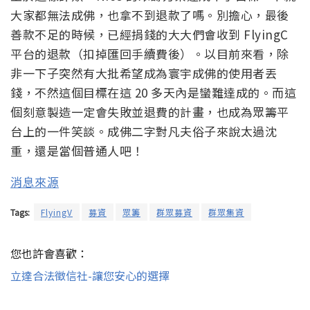
大家都無法成佛，也拿不到退款了嗎。別擔心，最後
善款不足的時候，已經捐錢的大大們會收到 FlyingC
平台的退款（扣掉匯回手續費後）。以目前來看，除
非一下子突然有大批希望成為寰宇成佛的使用者丟
錢，不然這個目標在這 20 多天內是蠻難達成的。而這
個刻意製造一定會失敗並退費的計畫，也成為眾籌平
台上的一件笑談。成佛二字對凡夫俗子來說太過沈
重，還是當個普通人吧！
消息來源
Tags:
FlyingV
募資
眾籌
群眾募資
群眾集資
您也許會喜歡：
立達合法徵信社-讓您安心的選擇