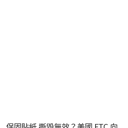
保固貼紙 撕毀無效？美國 FTC 向