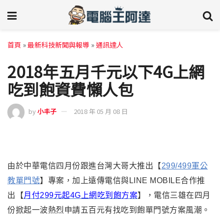
首頁
»
最新科技新聞與報導
»
通訊達人
2018年五月千元以下4G上網
吃到飽資費懶人包
by
小丰子
2018 年 05 月 08 日
由於中華電信四月份跟進台灣大哥大推出【
299/499軍公
教單門號
】專案，加上遠傳電信與LINE MOBILE合作推
出【
月付299元起4G上網吃到飽方案
】，電信三雄在四月
份掀起一波熱烈申請五百元有找吃到飽單門號方案風潮。