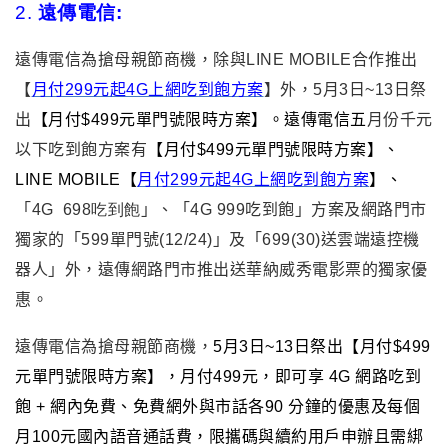
2.
遠傳電信:
遠傳電信為搶母親節商機，除與LINE MOBILE合作推出
【
月付299元起4G上網吃到飽方案
】外，5月3日~13日祭
出
【月付$499元單門號限時方案】。遠傳電信五
月份千元
以下吃到飽方案有
【月付$499元單門號限時方案】
、
LINE MOBILE【
月付299元起4G上網吃到飽方案
】、
「4
G 698吃到飽
」、「4G 999吃到飽」方案及網路門市
獨家的「599單門號(12/24)」及「699(30)送雲端遠控機
器人」外，遠傳網路門市推出送華納威秀電影票的獨家優
惠。
遠傳電信為搶母親節商機，
5月3日~13日祭出
【月付$499
元單門號限時方案】，月付499元，即可享
4G
網路吃到
飽
+
網內免費、免費網外與市話各
90
分鐘的優惠及每個
月
100
元國內語音通話費，限攜碼與續約用戶申辦且需綁