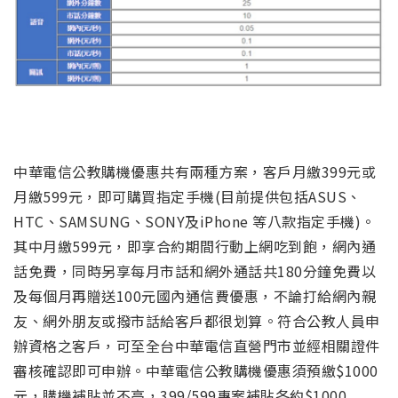
中華電信公教購機優惠共有兩種方案，客戶月繳399元或
月繳599元，即可購買指定手機(目前提供包括ASUS、
HTC、SAMSUNG、SONY及iPhone 等八款指定手機)。
其中月繳599元，即享合約期間行動上網吃到飽，網內通
話免費，同時另享每月市話和網外通話共180分鐘免費以
及每個月再贈送100元國內通信費優惠，不論打給網內親
友、網外朋友或撥市話給客戶都很划算。符合公教人員申
辦資格之客戶，可至全台中華電信直營門市並經相關證件
審核確認即可申辦。中華電信公教購機優惠須預繳$1000
元，購機補貼並不高，399/599專案補貼各約$1000