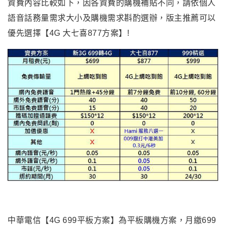
資費內容比較如下，因各資費的購機補貼不同，請依個人
語音話務量需求大小及購機需求斟酌選辦，版主推薦可以
優先選擇【4G 大七喜877方案】!
中華電信【4G 699平板方案】為平板購機方案，月繳699