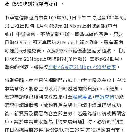
及【599吃到飽(單門號)】
。
中華電信數位門市自107年5月1日下午二時起至107年5月
31日推出限時【月付469元 21Mbps上網吃到飽(單門
號)】申辦優惠，不論是新申辦、攜碼或續約客戶，只要
月繳469元，即可享限速21Mbps上網吃到飽，還有網內
每通前5分鐘免費，以及網外/市話優惠通話分鐘數。【月
付469元 21Mbps上網吃到飽(單門號)】需綁約24個月，
當合約期滿，將恢復
行動4G最高21Mbps 499型費率
。
特別提醒，中華電信網路門市線上申辦流程為在線上完成
申請單後，將會立即收到網站發送的簡訊及email通知，
確認申請單已順利成立或是可至
服務專區
>
申請查詢
功能
確認申請單狀態。續約客戶為線上申請申請單確認成功
後，新資費及優惠內容立即生效；若是為新申請或攜碼客
戶，請於申請單狀態為【待來店辦理】時，必須於7個工
作日內攜帶雙證件(身分證與第二證件)前往指定的門市，