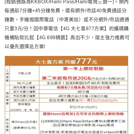
(經銷通路為KKBOX/Hami Pass/Hami電視三選一)。網內
每通前7分鐘+45分鐘免費，還有網外/市話40免費通話分
鐘數，手機撥國際電話（中港美加）或不分網外/市話通通
只要3元/分！因中華電信【4G 大七喜877方案】的攜碼購
機補貼款比起【4G 699精選】高出不少，版主強力推薦可
以優先選擇此方案!