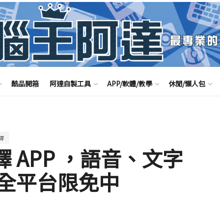
酷品開箱
阿達自製工具
APP/軟體/教學
休閒/懶人包
譯
譯 APP ，語音、文字
全平台限免中