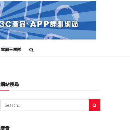
電腦王團隊
網站搜尋
廣告