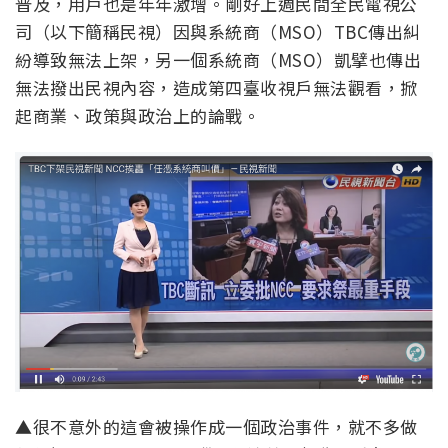
普及，用戶也是年年激增。剛好上週民間全民電視公
司（以下簡稱民視）因與系統商（MSO）TBC傳出糾
紛導致無法上架，另一個系統商（MSO）凱擘也傳出
無法撥出民視內容，造成第四臺收視戶無法觀看，掀
起商業、政策與政治上的論戰。
▲很不意外的這會被操作成一個政治事件，就不多做