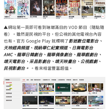
▲網站第一頁即可看到琳瑯滿目的 VOD 節目（隨點隨
看）。雖然是民視的平台，但公視的其他電視台內容
也有。官方 Google Play 就標明了
影迷數位電影台、
天映經典頻道、視納華仁紀實頻道、日舞電影台
AMC、龍華日韓劇台、龍華偶像劇台、龍華戲劇台、
靖天電影台、采昌影劇台、靖天映畫台、公視戲劇、
民視影劇台。
。看來相當豐富超值。