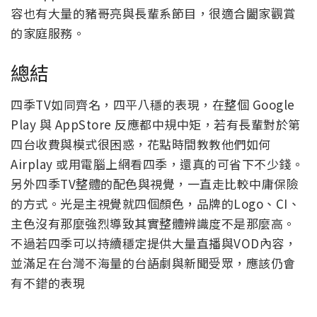
容也有大量的豬哥亮與長輩系節目，很適合闔家觀賞
的家庭服務。
總結
四季TV如同齊名，四平八穩的表現，在整個 Google
Play 與 AppStore 反應都中規中矩，若有長輩對於第
四台收費與模式很困惑，花點時間教教他們如何
Airplay 或用電腦上網看四季，還真的可省下不少錢。
另外四季TV整體的配色與視覺，一直走比較中庸保險
的方式。光是主視覺就四個顏色，品牌的Logo、CI、
主色沒有那麼強烈導致其實整體辨識度不是那麼高。
不過若四季可以持續穩定提供大量直播與VOD內容，
並滿足在台灣不海量的台語劇與新聞受眾，應該仍會
有不錯的表現