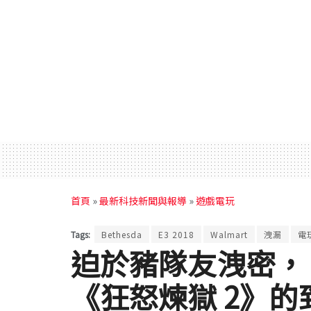
首頁
»
最新科技新聞與報導
»
遊戲電玩
Tags:
Bethesda
E3 2018
Walmart
洩漏
電
迫於豬隊友洩密， B
《狂怒煉獄 2》的