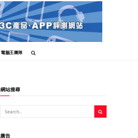
電腦王團隊
網站搜尋
廣告