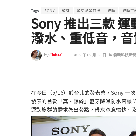
Tags:
SONY
藍牙
藍牙降噪耳機
降噪
降噪耳
Sony 推出三款 
潑水、重低音，音
by
ClaireC
2018 年 05 月 16 日
in
最新科技新
在今日（5/16）於台北的發表會，Sony 
發表的首款「真・無線」藍牙降噪防水耳機 W
運動族群的需求為出發點，帶來恣意暢快、