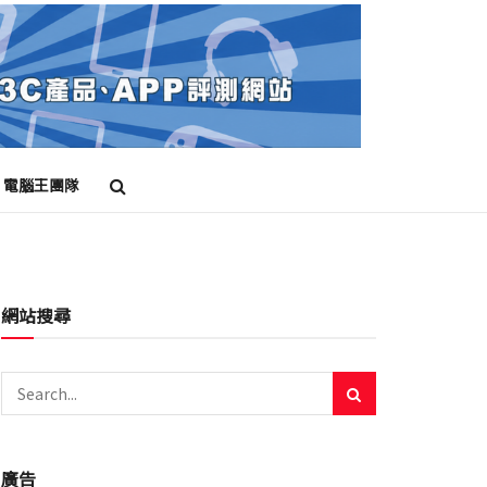
電腦王團隊
網站搜尋
廣告