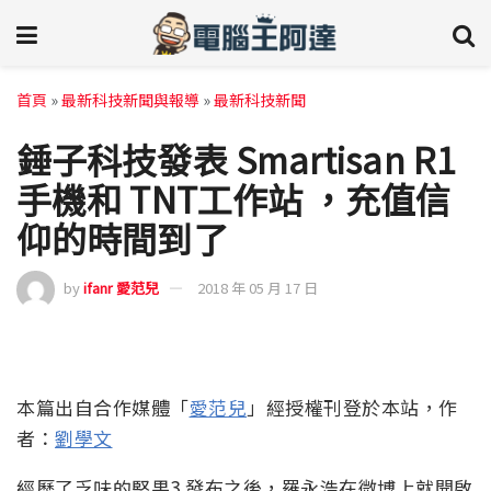
首頁
»
最新科技新聞與報導
»
最新科技新聞
錘子科技發表 Smartisan R1
手機和 TNT工作站 ，充值信
仰的時間到了
by
ifanr 愛范兒
2018 年 05 月 17 日
本篇出自合作媒體「
愛范兒
」經授權刊登於本站，作
者：
劉學文
經歷了乏味的堅果3 發布之後，羅永浩在微博上就開啟