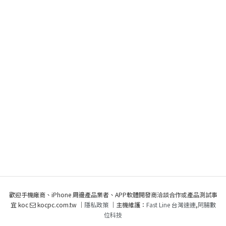
歡迎手機廠商、iPhone 周邊產品業者、APP軟體開發商洽談合作或產品測試事
宜 koc
kocpc.com.tw ｜
隱私政策
｜主機維護：
Fast Line 台灣速連
,
阿腸數
位科技