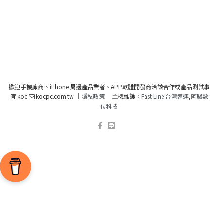
歡迎手機廠商、iPhone 周邊產品業者、APP軟體開發商洽談合作或產品測試事
宜 koc
kocpc.com.tw ｜
隱私政策
｜主機維護：
Fast Line 台灣速連
,
阿腸數
位科技