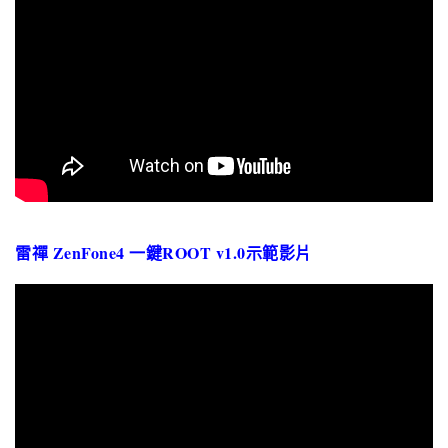
雷禪 ZenFone4 一鍵ROOT v1.0示範影片