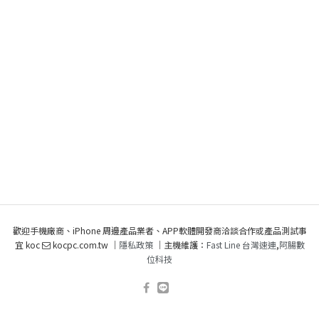
歡迎手機廠商、iPhone 周邊產品業者、APP軟體開發商洽談合作或產品測試事
宜 koc
kocpc.com.tw ｜
隱私政策
｜主機維護：
Fast Line 台灣速連
,
阿腸數
位科技