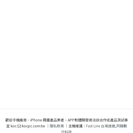
歡迎手機廠商、iPhone 周邊產品業者、APP軟體開發商洽談合作或產品測試事
宜 koc
kocpc.com.tw ｜
隱私政策
｜主機維護：
Fast Line 台灣速連
,
阿腸數
位科技