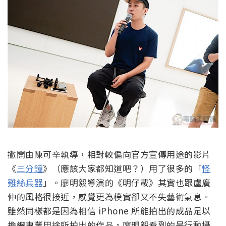
撇開由陳可辛執導，相對較偏向官方宣傳用途的影片
《
三分鐘
》（應該大家都知道吧？）用了很多的「
怪
雞絲
兵器
」。廖明毅導演的《明仔載》其實也跟盧廣
仲的風格很接近，感覺更為樸實卻又不失藝術氣息。
雖然同樣都是因為相信 iPhone 所能拍出的成品足以
擔綱專業用途所拍出的作品，廖明毅看到的是行動攝