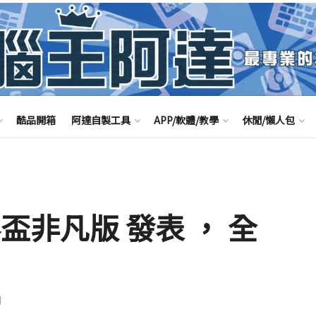
酷品開箱
阿達自製工具
APP/軟體/教學
休閒/懶人包
 世界盃非凡版 發表 ， 全
聞