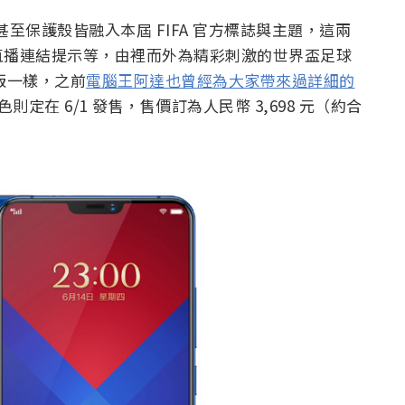
甚至保護殼皆融入本屆 FIFA 官方標誌與主題，這兩
直播連結提示等，由裡而外為精彩刺激的世界盃足球
規版一樣，之前
電腦王阿達也曾經為大家帶來過詳細的
色則定在 6/1 發售，售價訂為人民幣 3,698 元（約合