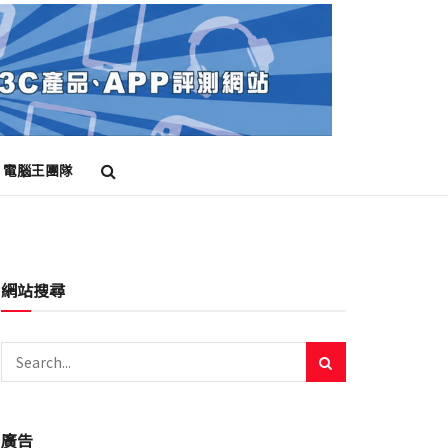
電腦王團隊
網站搜尋
廣告