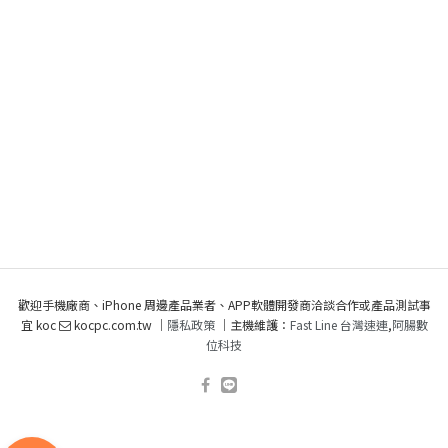
歡迎手機廠商、iPhone 周邊產品業者、APP軟體開發商洽談合作或產品測試事
宜 koc
kocpc.com.tw ｜
隱私政策
｜主機維護：
Fast Line 台灣速連
,
阿腸數
位科技