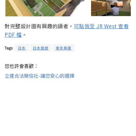
對完整設計圖有興趣的讀者，
可點我至 JR West 查看
PDF 檔
。
Tags:
日本
日本旅遊
東京奧運
您也許會喜歡：
立達合法徵信社-讓您安心的選擇