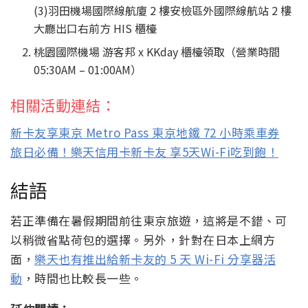
(3)羽田機場國際線航廈 2 樓安檢區外國際線航站 2 樓
大廳出口右前方 HIS 櫃檯
桃園國際機場 游客邦 x KKday 櫃檯領取（營業時間
05:30AM – 01:00AM）
相關活動連結：
新卡友享東京 Metro Pass 東京地鐵 72 小時乘車券
旅日必備！樂天信用卡新卡友 享5天Wi-Fi吃到飽！
結語
若正準備在暑假期間前往東京旅遊，這將是不錯、可
以稍微省點荷包的選擇。另外，針對在日本上網方
面，
樂天也有推出給新卡友的 5 天 Wi-Fi 分享器活
動
，時間也比較長一些。