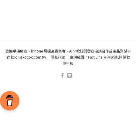
歡迎手機廠商、iPhone 周邊產品業者、APP軟體開發商洽談合作或產品測試事
宜 koc
kocpc.com.tw ｜
隱私政策
｜主機維護：
Fast Line 台灣速連
,
阿腸數
位科技