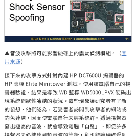
▲音波攻擊將可能影響硬碟上的震動偵測模組。（
圖
片來源
）
接下來的攻擊方式針對內建 HP DC7600U 揚聲器的
HP 桌機 Elite Minitower 測試，使用該電腦自己的揚
聲器驗證，結果是導致 WD 藍標 WD5000LPVX 硬碟出
現系統間歇性凍結的狀況。這些現象讓研究者有了新
的發想，他們認為，若受害者訪問到攻擊者的網站或
釣魚連結，因而使電腦自行未經系統許可透過揚聲器
發出極高的音波，就會導致電腦「自殘」。即便許多
揚聲器未必能達到超音波的等級，卻也能讓硬碟受到