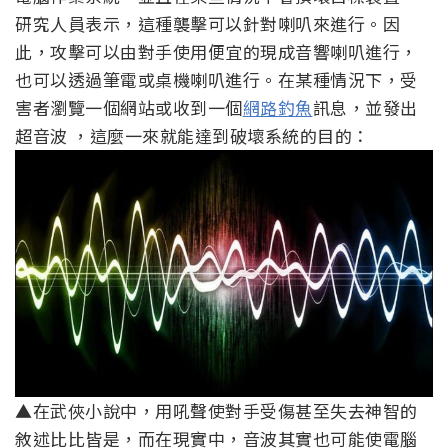
研究人員表示，這種襲擊可以針對喇叭來進行。因
此，攻擊可以由對手使用便宜的現成音響喇叭進行，
也可以透過筆電或桌機喇叭進行。在某種情況下，受
害者瀏覽一個網站或收到一個
網路釣魚
訊息，並發出
超音波 ，這麼一來就能達到破壞系統的目的：
▲在武俠小說中，用吼聲使對手受傷甚至失去神智的
敘述比比皆是，而在現實中，音波其實也可能使電腦