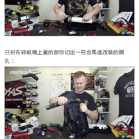
只好在碎紙機上蓋的部份切出一符合馬達改裝的開
孔：