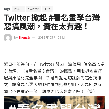
Tags:
KUSO
twitter
推特
Twitter 掀起 #看名畫學台灣
惡搞風潮，實在太有趣！
by
Shengti
2018 年 05 月 09 日
近日不知為何，在 Twitter 發起一波使用「#名画で学
ぶ台湾」（ #看名畫學台灣 ）的標籤，用世界名畫搭
配與原題材完全無關、卻意外超貼切註解的超惡搞推
文，讓身為台灣人的我們看到這些說明，因為所見所
聞忍不住會心一笑，想像力也太豐富了吧！（笑）