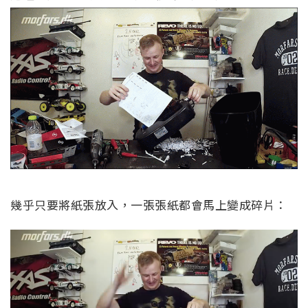
幾乎只要將紙張放入，一張張紙都會馬上變成碎片：