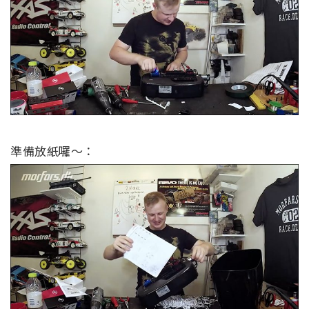
準備放紙囉～：