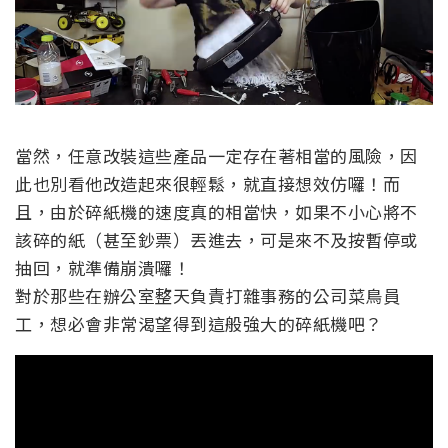
當然，任意改裝這些產品一定存在著相當的風險，因
此也別看他改造起來很輕鬆，就直接想效仿囉！而
且，由於碎紙機的速度真的相當快，如果不小心將不
該碎的紙（甚至鈔票）丟進去，可是來不及按暫停或
抽回，就準備崩潰囉！
對於那些在辦公室整天負責打雜事務的公司菜鳥員
工，想必會非常渴望得到這般強大的碎紙機吧？