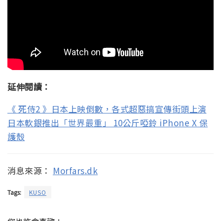
延伸閱讀：
《 死侍2 》日本上映倒數，各式超惡搞宣傳街頭上演
日本軟銀推出「世界最重」 10公斤啞鈴 iPhone X 保
護殼
消息來源：
Morfars.dk
Tags:
KUSO