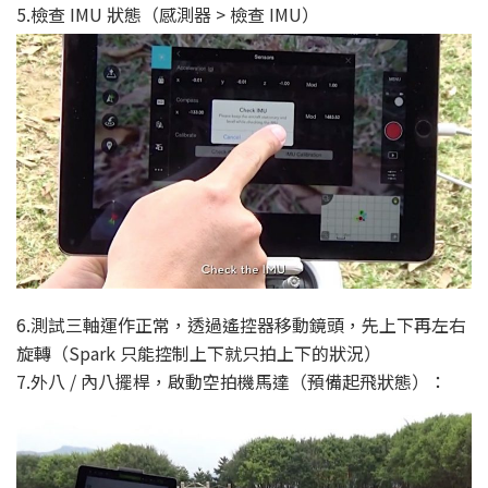
5.檢查 IMU 狀態（感測器 > 檢查 IMU）
6.測試三軸運作正常，透過遙控器移動鏡頭，先上下再左右
旋轉（Spark 只能控制上下就只拍上下的狀況）
7.外八 / 內八擺桿，啟動空拍機馬達（預備起飛狀態）：