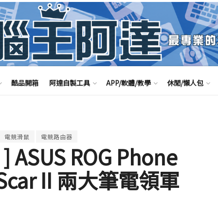
酷品開箱
阿達自製工具
APP/軟體/教學
休閒/懶人包
電競滑鼠
電競路由器
 ] ASUS ROG Phone
 、 Scar II 兩大筆電領軍