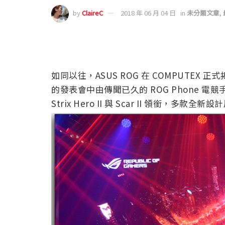
by
ClaireC
2018 年 06 月 04 日
in
未分類文章
,
如同以往，ASUS ROG 在 COMPUTE
的發表會中由傳聞已久的 ROG Phone 電
Strix Hero II 與 Scar II 領銜