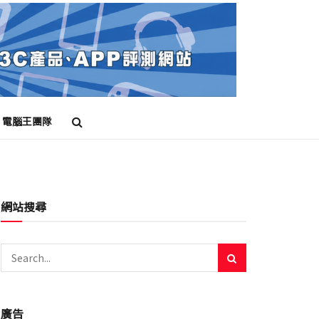
電腦王團隊
網站搜尋
廣告