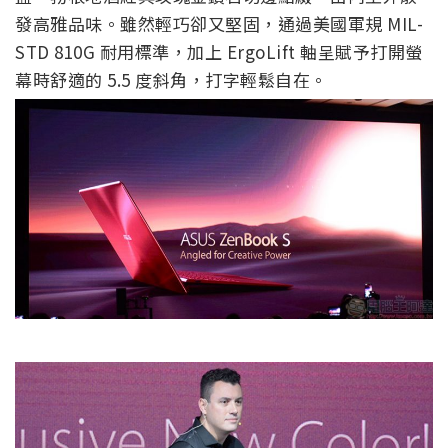
發高雅品味。雖然輕巧卻又堅固，通過美國軍規 MIL-
STD 810G 耐用標準，加上 ErgoLift 軸呈賦予打開螢
幕時舒適的 5.5 度斜角，打字輕鬆自在。