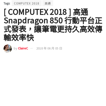
Tags:
COMPUTEX 2018
高通
[ COMPUTEX 2018 ] 高通
Snapdragon 850 行動平台正
式發表，讓筆電更持久高效傳
輸效率快
by
ClaireC
2018 年 06 月 05 日
還記得在去年 COMPUTEX 時第一款以高通 S835 行動
平台為處理器的筆電正式亮相，今年高通更推出
Snapdragon 850 ，讓全時在線筆電能夠更輕薄、便
攜，並對部分效能，還可支援相較以往更高速的網路
連接，可以視為去年 S835 有感改良後的的優化版本。